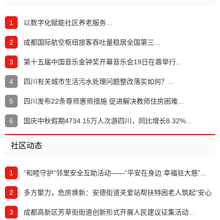
1
以数字化赋能社区养老服务...
2
成都国际航空枢纽旅客吞吐量稳居全国第三...
3
第十五届中国音乐金钟奖开幕音乐会19日在蓉举行...
4
四川有关城市生活污水处理问题整改落实如何？...
5
四川发布22条尊师惠师措施 促进解决教师住房困难...
6
国庆中秋假期4734.15万人次游四川，同比增长8.32%...
社区动态
1
​“和睦守护”邻里安全互助活动——“平安在身边 幸福驻大慈”...
2
多方聚力，危房焕新：安德街道关爱站帮扶特困老人筑起“安心
家”...
3
成都高新区芳草街街道创新形式开展人民建议征集活动...