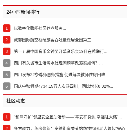
24小时新闻排行
1
以数字化赋能社区养老服务...
2
成都国际航空枢纽旅客吞吐量稳居全国第三...
3
第十五届中国音乐金钟奖开幕音乐会19日在蓉举行...
4
四川有关城市生活污水处理问题整改落实如何？...
5
四川发布22条尊师惠师措施 促进解决教师住房困难...
6
国庆中秋假期4734.15万人次游四川，同比增长8.32%...
社区动态
1
​“和睦守护”邻里安全互助活动——“平安在身边 幸福驻大慈”...
2
多方聚力，危房焕新：安德街道关爱站帮扶特困老人筑起“安心