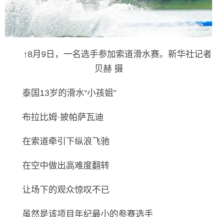
↑8月9日，一名选手参加索道滑水赛。新华社记者
贝赫 摄
泰国13岁的滑水“小孩姐”
布拉比姆·披帕萨瓦迪
在索道牵引下纵浪飞驰
在空中做出高难度翻转
让场下的观众惊叹不已
虽然是该项目年纪最小的参赛选手