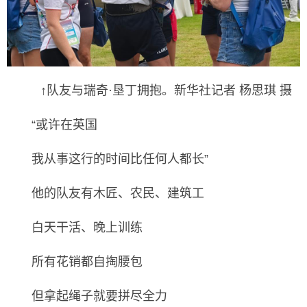
↑队友与瑞奇·垦丁拥抱。新华社记者 杨思琪 摄
“或许在英国
我从事这行的时间比任何人都长”
他的队友有木匠、农民、建筑工
白天干活、晚上训练
所有花销都自掏腰包
但拿起绳子就要拼尽全力